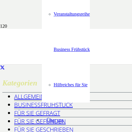
Veranstaltungsreihe
Business Frühstück
Kategorien
Hilfreiches für Sie
ALLGEMEIN
BUSINESSFRÜHSTÜCK
FÜR SIE GEFRAGT
FÜR SIE GEFUNDEN
Über uns
FÜR SIE GESCHRIEBEN