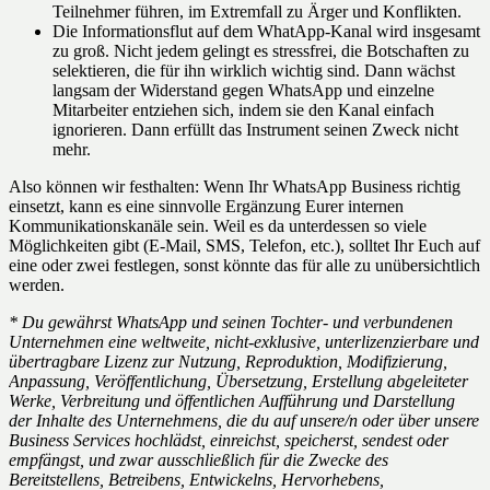
Teilnehmer führen, im Extremfall zu Ärger und Konflikten.
Die Informationsflut auf dem WhatApp-Kanal wird insgesamt
zu groß. Nicht jedem gelingt es stressfrei, die Botschaften zu
selektieren, die für ihn wirklich wichtig sind. Dann wächst
langsam der Widerstand gegen WhatsApp und einzelne
Mitarbeiter entziehen sich, indem sie den Kanal einfach
ignorieren. Dann erfüllt das Instrument seinen Zweck nicht
mehr.
Also können wir festhalten: Wenn Ihr WhatsApp Business richtig
einsetzt, kann es eine sinnvolle Ergänzung Eurer internen
Kommunikationskanäle sein. Weil es da unterdessen so viele
Möglichkeiten gibt (E-Mail, SMS, Telefon, etc.), solltet Ihr Euch auf
eine oder zwei festlegen, sonst könnte das für alle zu unübersichtlich
werden.
* Du gewährst WhatsApp und seinen Tochter- und verbundenen
Unternehmen eine weltweite, nicht-exklusive, unterlizenzierbare und
übertragbare Lizenz zur Nutzung, Reproduktion, Modifizierung,
Anpassung, Veröffentlichung, Übersetzung, Erstellung abgeleiteter
Werke, Verbreitung und öffentlichen Aufführung und Darstellung
der Inhalte des Unternehmens, die du auf unsere/n oder über unsere
Business Services hochlädst, einreichst, speicherst, sendest oder
empfängst, und zwar ausschließlich für die Zwecke des
Bereitstellens, Betreibens, Entwickelns, Hervorhebens,