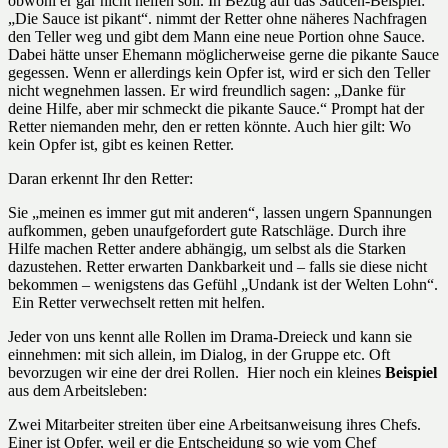
obwohl er gar nicht helfen soll. In Bezug auf das Saucen-Beispiel:
„Die Sauce ist pikant“. nimmt der Retter ohne näheres Nachfragen
den Teller weg und gibt dem Mann eine neue Portion ohne Sauce.
Dabei hätte unser Ehemann möglicherweise gerne die pikante Sauce
gegessen. Wenn er allerdings kein Opfer ist, wird er sich den Teller
nicht wegnehmen lassen. Er wird freundlich sagen: „Danke für
deine Hilfe, aber mir schmeckt die pikante Sauce.“ Prompt hat der
Retter niemanden mehr, den er retten könnte. Auch hier gilt: Wo
kein Opfer ist, gibt es keinen Retter.
Daran erkennt Ihr den Retter:
Sie „meinen es immer gut mit anderen“, lassen ungern Spannungen
aufkommen, geben unaufgefordert gute Ratschläge. Durch ihre
Hilfe machen Retter andere abhängig, um selbst als die Starken
dazustehen. Retter erwarten Dankbarkeit und – falls sie diese nicht
bekommen – wenigstens das Gefühl „Undank ist der Welten Lohn“.
Ein Retter verwechselt retten mit helfen.
Jeder von uns kennt alle Rollen im Drama-Dreieck und kann sie
einnehmen: mit sich allein, im Dialog, in der Gruppe etc. Oft
bevorzugen wir eine der drei Rollen. Hier noch ein kleines
Beispiel
aus dem Arbeitsleben:
Zwei Mitarbeiter streiten über eine Arbeitsanweisung ihres Chefs.
Einer ist Opfer, weil er die Entscheidung so wie vom Chef