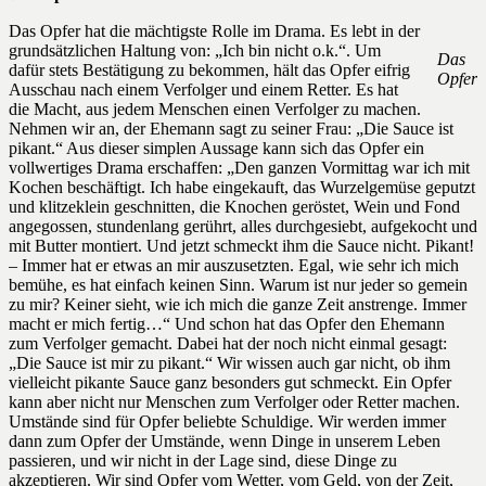
Das Opfer hat die mächtigste Rolle im Drama. Es lebt in der
grundsätzlichen Haltung von: „Ich bin nicht o.k.“. Um
Das
dafür stets Bestätigung zu bekommen, hält das Opfer eifrig
Opfer
Ausschau nach einem Verfolger und einem Retter. Es hat
die Macht, aus jedem Menschen einen Verfolger zu machen.
Nehmen wir an, der Ehemann sagt zu seiner Frau: „Die Sauce ist
pikant.“ Aus dieser simplen Aussage kann sich das Opfer ein
vollwertiges Drama erschaffen: „Den ganzen Vormittag war ich mit
Kochen beschäftigt. Ich habe eingekauft, das Wurzelgemüse geputzt
und klitzeklein geschnitten, die Knochen geröstet, Wein und Fond
angegossen, stundenlang gerührt, alles durchgesiebt, aufgekocht und
mit Butter montiert. Und jetzt schmeckt ihm die Sauce nicht. Pikant!
– Immer hat er etwas an mir auszusetzten. Egal, wie sehr ich mich
bemühe, es hat einfach keinen Sinn. Warum ist nur jeder so gemein
zu mir? Keiner sieht, wie ich mich die ganze Zeit anstrenge. Immer
macht er mich fertig…“ Und schon hat das Opfer den Ehemann
zum Verfolger gemacht. Dabei hat der noch nicht einmal gesagt:
„Die Sauce ist mir zu pikant.“ Wir wissen auch gar nicht, ob ihm
vielleicht pikante Sauce ganz besonders gut schmeckt. Ein Opfer
kann aber nicht nur Menschen zum Verfolger oder Retter machen.
Umstände sind für Opfer beliebte Schuldige. Wir werden immer
dann zum Opfer der Umstände, wenn Dinge in unserem Leben
passieren, und wir nicht in der Lage sind, diese Dinge zu
akzeptieren. Wir sind Opfer vom Wetter, vom Geld, von der Zeit,