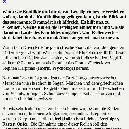
Wenn wir Konflikte und die daran Beteiligten besser verstehen
wollen, damit die Konfliktlösung gelingen kann, ist ein Blick auf
das sogenannte Dramadreieck hilfreich. Es hilft uns, zu
erkennen, welche Rollen die Beteiligten einnehmen und wie sie
damit im Laufe des Konfliktes umgehen. Und Rollenwechsel
sind dabei durchaus normal. Aber fangen wir mal vorne an.
Was ist ein Dreieck? Eine geometrische Figur, die von drei geraden
Linien begrenzt wird. Was ist ein Drama? Ein Oberbegriff für Texte
mit verteilten Rollen.Was passiert, wenn sich diese beiden Begriffe
addieren? Dann kommt als Resultat das Drama-Dreieck von
Stephen Karpman (amerik. Psychologe) heraus.
Karpman beschreibt grundlegende Beziehungsmuster zwischen
Menschen wie sie schon in Sagen, Märchen und dem griechischen
Drama zu finden sind. Es geht dabei um das Hin- und Herschieben
von Verantwortungen, Schuldzuweisungen, Enttäuschungen und
um das schlechte Gewissen.
Bereits sehr früh in unserem Leben lernen wir, bestimmte Rollen
einzunehmen, in denen wir glauben, besonders akzeptiert zu
werden. Karpman hat diese
drei Rollen
beschrieben:
Verfolger,
Retter, Opfer
. Die Einnahme einer dieser Rollen soll den