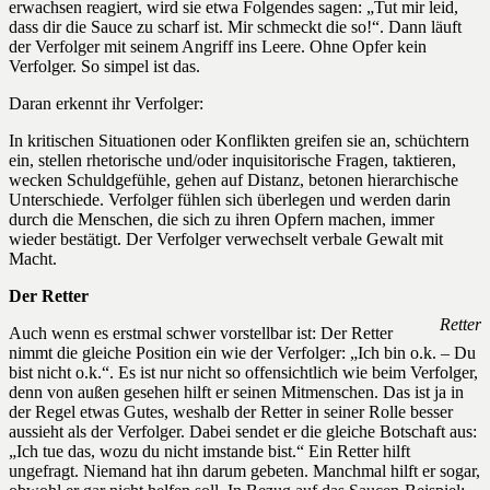
erwachsen reagiert, wird sie etwa Folgendes sagen: „Tut mir leid,
dass dir die Sauce zu scharf ist. Mir schmeckt die so!“. Dann läuft
der Verfolger mit seinem Angriff ins Leere. Ohne Opfer kein
Verfolger. So simpel ist das.
Daran erkennt ihr Verfolger:
In kritischen Situationen oder Konflikten greifen sie an, schüchtern
ein, stellen rhetorische und/oder inquisitorische Fragen, taktieren,
wecken Schuldgefühle, gehen auf Distanz, betonen hierarchische
Unterschiede. Verfolger fühlen sich überlegen und werden darin
durch die Menschen, die sich zu ihren Opfern machen, immer
wieder bestätigt. Der Verfolger verwechselt verbale Gewalt mit
Macht.
Der Retter
Retter
Auch wenn es erstmal schwer vorstellbar ist: Der Retter
nimmt die gleiche Position ein wie der Verfolger: „Ich bin o.k. – Du
bist nicht o.k.“. Es ist nur nicht so offensichtlich wie beim Verfolger,
denn von außen gesehen hilft er seinen Mitmenschen. Das ist ja in
der Regel etwas Gutes, weshalb der Retter in seiner Rolle besser
aussieht als der Verfolger. Dabei sendet er die gleiche Botschaft aus:
„Ich tue das, wozu du nicht imstande bist.“ Ein Retter hilft
ungefragt. Niemand hat ihn darum gebeten. Manchmal hilft er sogar,