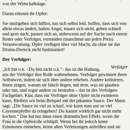
von der Wirtschaftslage.
Daran erkennt ihr Opfer:
Sie sind/geben sich hilflos, tun sich selbst leid, hoffen, dass sich von
allein etwas ändert, haben Angst, trauen sich nicht, geben schnell
und gern nach, passen sich an, unbewusst auf der Suche nach einem
Retter oder Verfolger, vermeiden (manchmal um jeden Preis)
Verantwortung. Opfer verfügen über viel Macht, da ohne sie das
Drama-Dreieck nicht funktioniert!
Der Verfolger:
Verfolger
„Ich bin o.k. –Du bist nicht o.k.“- das ist die Haltung,
aus der Verfolger ihre Rolle wahrnehmen. Verfolger gewinnen ihren
Selbstwert, indem sie sich über andere erheben. Andere kritisieren,
ihnen zeigen, warum sie falsch liegen, mit dem, was sie glauben
oder tun, und sogar andere zu bestrafen – das ist des Verfolgers
Fachgebiet. Klar, dass ein Verfolger ohne Opfer nicht existieren
kann. Bleiben wir beim Beispiel mit der pikanten Sauce. Der Mann
sagt: „Die Sauce ist viel zu scharf, wie kann man nur so viel
Cayennepfeffer da reingeben? Du kannst wirklich gar nicht mehr
kochen.“ Das hat nur dann einen dramatischen Effekt, wenn die
Frau in die Opferrolle schlüpft. Wenn bei ihr jedoch keine
Emotionen entstehen, keine alten Verletzungen aufreißen und sie