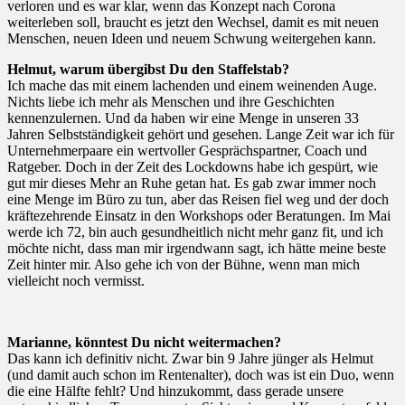
verloren und es war klar, wenn das Konzept nach Corona
weiterleben soll, braucht es jetzt den Wechsel, damit es mit neuen
Menschen, neuen Ideen und neuem Schwung weitergehen kann.
Helmut, warum übergibst Du den Staffelstab?
Ich mache das mit einem lachenden und einem weinenden Auge.
Nichts liebe ich mehr als Menschen und ihre Geschichten
kennenzulernen. Und da haben wir eine Menge in unseren 33
Jahren Selbstständigkeit gehört und gesehen. Lange Zeit war ich für
Unternehmerpaare ein wertvoller Gesprächspartner, Coach und
Ratgeber. Doch in der Zeit des Lockdowns habe ich gespürt, wie
gut mir dieses Mehr an Ruhe getan hat. Es gab zwar immer noch
eine Menge im Büro zu tun, aber das Reisen fiel weg und der doch
kräftezehrende Einsatz in den Workshops oder Beratungen. Im Mai
werde ich 72, bin auch gesundheitlich nicht mehr ganz fit, und ich
möchte nicht, dass man mir irgendwann sagt, ich hätte meine beste
Zeit hinter mir. Also gehe ich von der Bühne, wenn man mich
vielleicht noch vermisst.
Marianne, könntest Du nicht weitermachen?
Das kann ich definitiv nicht. Zwar bin 9 Jahre jünger als Helmut
(und damit auch schon im Rentenalter), doch was ist ein Duo, wenn
die eine Hälfte fehlt? Und hinzukommt, dass gerade unsere