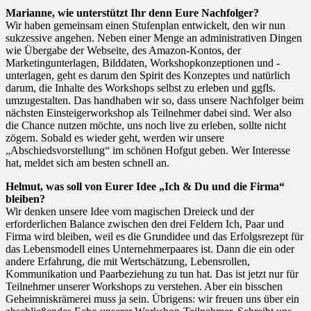
Marianne, wie unterstützt Ihr denn Eure Nachfolger?
Wir haben gemeinsam einen Stufenplan entwickelt, den wir nun
sukzessive angehen. Neben einer Menge an administrativen Dingen
wie Übergabe der Webseite, des Amazon-Kontos, der
Marketingunterlagen, Bilddaten, Workshopkonzeptionen und -
unterlagen, geht es darum den Spirit des Konzeptes und natürlich
darum, die Inhalte des Workshops selbst zu erleben und ggfls.
umzugestalten. Das handhaben wir so, dass unsere Nachfolger beim
nächsten Einsteigerworkshop als Teilnehmer dabei sind. Wer also
die Chance nutzen möchte, uns noch live zu erleben, sollte nicht
zögern. Sobald es wieder geht, werden wir unsere
„Abschiedsvorstellung“ im schönen Hofgut geben. Wer Interesse
hat, meldet sich am besten schnell an.
Helmut, was soll von Eurer Idee „Ich & Du und die Firma“
bleiben?
Wir denken unsere Idee vom magischen Dreieck und der
erforderlichen Balance zwischen den drei Feldern Ich, Paar und
Firma wird bleiben, weil es die Grundidee und das Erfolgsrezept für
das Lebensmodell eines Unternehmerpaares ist. Dann die ein oder
andere Erfahrung, die mit Wertschätzung, Lebensrollen,
Kommunikation und Paarbeziehung zu tun hat. Das ist jetzt nur für
Teilnehmer unserer Workshops zu verstehen. Aber ein bisschen
Geheimniskrämerei muss ja sein. Übrigens: wir freuen uns über ein