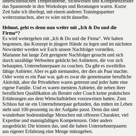
unterschiedlichen Temperamente, Sichtweisen und Kompetenzfelder
das Spannende in den Workshops und Beratungen waren. Kurze
Zeit habe ich überlegt, mit einem anderen Trainingspartner
weiterzumachen, aber es wäre nicht dasselbe.
Helmut, geht es denn nun weiter mit „Ich & Du und die
Firma“?
Es wird weitergehen mit „Ich & Du und die Firma“. Wir haben
begonnen, das Konzept in jüngere Hände zu legen und im nächsten
Newsletter werden wir Euch unsere Nachfolger vorstellen.
Marianne hat lange Zeit geeignete Nachfolger gesucht und sich
durch unzählige Webseiten geklickt bei Anbietern, die von sich
behaupten, Unternehmerpaare zu coachen. Da gibt es zweifellos
fähige Anbieter. Aber es gab niemanden, der dies als Paar machte.
Oder wenn es ein Paar war, gab es zwar die gemeinsame berufliche
Aktivität, aber die Privatleben waren getrennt und jeder hatte eine
eigene Familie. Und es waren meistens Anbieter, die neben ihrer
beruflichen Qualifikation als Berater oder Coach keine praktischen
Erfahrungen aus dem Wirtschaftsleben vorzuweisen hatten. Zum
Schluss hat sie ein Unternehmerpaar gefunden, das mitten im Leben
steht und 100-prozentig zu der Aufgabe passt. Denn das sind
wunderbare bodenständige Menschen mit offenem Charakter, viel
Expertise und mannigfaltigen Kompetenzen. Oder anders
ausgedrückt: Die können das, und die haben Unternehmerpaaren
aus eigener Erfahrung eine Menge mitzugeben.