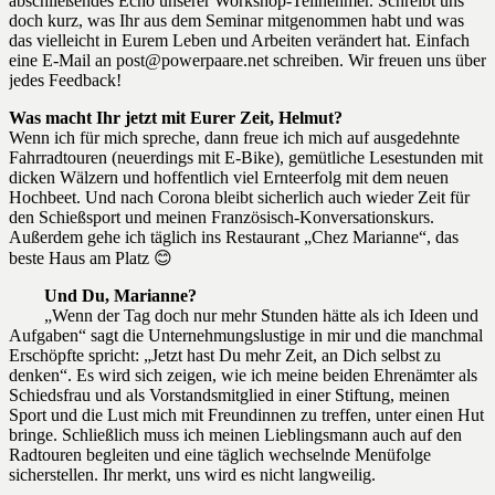
abschließendes Echo unserer Workshop-Teilnehmer. Schreibt uns
doch kurz, was Ihr aus dem Seminar mitgenommen habt und was
das vielleicht in Eurem Leben und Arbeiten verändert hat. Einfach
eine E-Mail an post@powerpaare.net schreiben. Wir freuen uns über
jedes Feedback!
Was macht Ihr jetzt mit Eurer Zeit, Helmut?
Wenn ich für mich spreche, dann freue ich mich auf ausgedehnte
Fahrradtouren (neuerdings mit E-Bike), gemütliche Lesestunden mit
dicken Wälzern und hoffentlich viel Ernteerfolg mit dem neuen
Hochbeet. Und nach Corona bleibt sicherlich auch wieder Zeit für
den Schießsport und meinen Französisch-Konversationskurs.
Außerdem gehe ich täglich ins Restaurant „Chez Marianne“, das
beste Haus am Platz 😊
Und Du, Marianne?
„Wenn der Tag doch nur mehr Stunden hätte als ich Ideen und
Aufgaben“ sagt die Unternehmungslustige in mir und die manchmal
Erschöpfte spricht: „Jetzt hast Du mehr Zeit, an Dich selbst zu
denken“. Es wird sich zeigen, wie ich meine beiden Ehrenämter als
Schiedsfrau und als Vorstandsmitglied in einer Stiftung, meinen
Sport und die Lust mich mit Freundinnen zu treffen, unter einen Hut
bringe. Schließlich muss ich meinen Lieblingsmann auch auf den
Radtouren begleiten und eine täglich wechselnde Menüfolge
sicherstellen. Ihr merkt, uns wird es nicht langweilig.