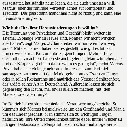
ausgestattet, hat ständig neue Ideen, die sie auch umsetzen will.
Marcus, eher der ruhigere Vertreter, achtet auf Rentabilität und
Tradition. Das passt dann manchmal nicht so richtig und kann eine
Herausforderung sein.
Wie habt Ihr diese Herausforderungen bewältigt?
Die Trennung von Privatleben und Geschäft bleibt weiter ein
Thema. „Solange wir zu Hause sind, können wir nicht wirklich
abschalten“, sagt Manja, „Urlaub haben wir nur, wenn wir weg
sind.“ Mit den Jahren haben sie festgestellt, wie gut es tut, sich
immer wieder mal Kurzurlaube zu genehmigen. Mehr auf die
Gesundheit zu achten, haben sie auch gelernt. „Man wird eben älter
und der Körper sagt einem dann, wann es genug ist“, meint Marcus.
Privat haben sie viele gemeinsame Interessen, zum Beispiel
samstags zusammen auf den Markt gehen, gutes Essen zu Hause
oder in tollen Restaurants und natürlich das Neusser Schützenfest,
das größte seiner Art in Deutschland. Außerdem lassen sie sich
gegenseitig den Raum, mal etwas allein zu machen, mit ‚den
Mädels‘ oder ‚den Jungs‘.
Im Betrieb haben sie verschiedenen Verantwortungsbereiche. So
kümmert sich Marcus beispielsweise um den Großhandel und Manja
um das Ladengeschäft. Man stimmt sich zu wichtigen Fragen
natürlich ab. Ihre Unterschiedlichkeit führte dabei immer wieder zu
hitzigen Diskussionen. Manja fühlte sich schon mal ausgebremst,