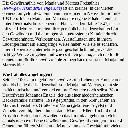
Die Gewürzmühle von Manja und Marcus Freistühler
(
www.gewuerzmuehle-engels.de
)
ist ein kleines, in der vierten
Generation geführtes, Familienunternehmen in Neuss. Im Sommer
1991 eröffneten Manja und Marcus ihre eigene Filiale in einem
unter Denkmalschutz stehenden Haus aus dem Jahre 1847, das sie
mit viel Liebe restaurierten. Ihre persönliche Leidenschaft gehört
den Gewürzen und die bringen sie interessierten Kunden durch
Gewürzseminare, Verkostungen, Ausstellungen und in ihrem
Ladengeschäft auf einzigartige Weise näher. Wie sie es schaffen,
ihrem Leben als Unternehmerpaar geschäftlich und privat die
richtige Würze zu geben und wie es ihnen gelang, auch die fünfte
Generation für die Gewürzmühle zu begeistern, verraten Manja und
Marcus hier.
Wie hat alles angefangen?
Seit fast 100 Jahren gehören Gewürze zum Leben der Familie und
sind bis heute die Leidenschaft von Manja und Marcus, denn sie
mahlen, mischen und verpacken ihre Gewürze noch selbst. Vom
Urgroßvater Johannes Engels, der aus einer niederrheinischen
Bäckerfamilie stammte, 1919 gegründet, in den 50er Jahren an
Marcus Freistühlers Großeltern Maria (geborene Engels) und
Wilhelm vererbt, übernahmen dann Marcus‘ Eltern Irmhild und
Ernst den Betrieb und erweiterten das Produktangebot um viele
damals noch exotische Gewürze und Gewürzmischungen. In der 4.
Generation führen Manja und Marcus nun das Geschäft mit vielen