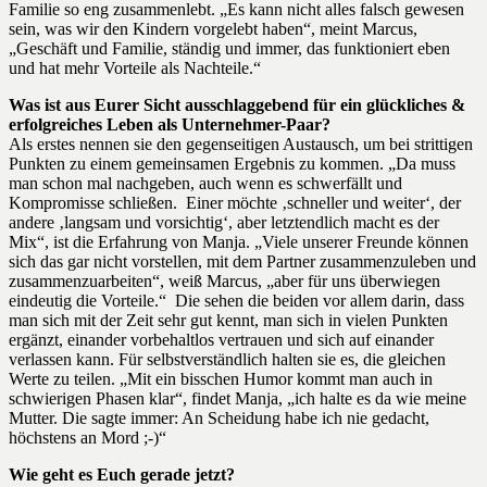
Familie so eng zusammenlebt. „Es kann nicht alles falsch gewesen
sein, was wir den Kindern vorgelebt haben“, meint Marcus,
„Geschäft und Familie, ständig und immer, das funktioniert eben
und hat mehr Vorteile als Nachteile.“
Was ist aus Eurer Sicht ausschlaggebend für ein glückliches &
erfolgreiches Leben als Unternehmer-Paar?
Als erstes nennen sie den gegenseitigen Austausch, um bei strittigen
Punkten zu einem gemeinsamen Ergebnis zu kommen. „Da muss
man schon mal nachgeben, auch wenn es schwerfällt und
Kompromisse schließen. Einer möchte ‚schneller und weiter‘, der
andere ‚langsam und vorsichtig‘, aber letztendlich macht es der
Mix“, ist die Erfahrung von Manja. „Viele unserer Freunde können
sich das gar nicht vorstellen, mit dem Partner zusammenzuleben und
zusammenzuarbeiten“, weiß Marcus, „aber für uns überwiegen
eindeutig die Vorteile.“ Die sehen die beiden vor allem darin, dass
man sich mit der Zeit sehr gut kennt, man sich in vielen Punkten
ergänzt, einander vorbehaltlos vertrauen und sich auf einander
verlassen kann. Für selbstverständlich halten sie es, die gleichen
Werte zu teilen. „Mit ein bisschen Humor kommt man auch in
schwierigen Phasen klar“, findet Manja, „ich halte es da wie meine
Mutter. Die sagte immer: An Scheidung habe ich nie gedacht,
höchstens an Mord ;-)“
Wie geht es Euch gerade jetzt?