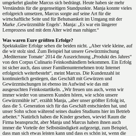
umgekehrt glaubte Marcus sich bedrängt. Heute haben sie mehr
Verständnis für die gegenseitigen Standpunkte. Manja konnte vieles
erfolgreich umsetzen, Marcus sorgte auf seine Art für die
wirtschaftliche Seite und für Behutsamkeit im Umgang mit der
Marke ‚Gewürzmühle Engels‘. Manja: „Es war ein längerer
Lernprozess und mit dem Alter wird man ruhiger.“
Was waren Eure größten Erfolge?
Spektakuläre Erfolge sehen die beiden nicht. „Aber viele kleine, auf
die wir stolz sind. Zum Beispiel hat unsere Gewürzmischung
‚Mediterrane Tomate‘ 2014 die Auszeichnung „Produkt des Jahres“
von den Corpus Culinario Feinkosthändlern bekommen. Ein Erfolg
ist sicher auch, dass unser Familienunternehmen trotz Internet
erfolgreich weiterbesteht“, meint Marcus. Die Kundenzahl ist
kontinuierlich gestiegen, das Geschäft mit Gewürzen und
Gewürzmischungen ist ebenso im Aufwind wie das mit
ausgesuchten Feinkostartikeln. „Wir freuen uns auch, wenn wir
immer wieder von unseren Kunden hören, wie schön unsere
Gewürzmühle ist“, erzählt Manja, „aber unser größter Erfolg ist,
dass die 5. Generation sich für das Geschäft entschieden hat, und
unser Sohn schon während seines dualen Studiums hier im Betrieb
arbeitet.“ Natürlich haben die Kinder gesehen, wieviel Raum die
Firma beansprucht, aber Manja und Marcus haben ihnen auch
immer die Vorteile der Selbstständigkeit aufgezeigt, zum Beispiel,
dass man sich etwas leisten kann und dass es schön ist, wenn die