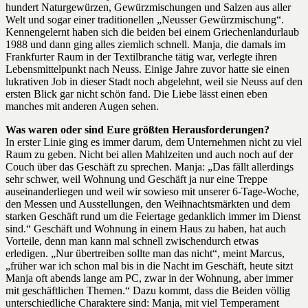
hundert Naturgewürzen, Gewürzmischungen und Salzen aus aller
Welt und sogar einer traditionellen „Neusser Gewürzmischung“.
Kennengelernt haben sich die beiden bei einem Griechenlandurlaub
1988 und dann ging alles ziemlich schnell. Manja, die damals im
Frankfurter Raum in der Textilbranche tätig war, verlegte ihren
Lebensmittelpunkt nach Neuss. Einige Jahre zuvor hatte sie einen
lukrativen Job in dieser Stadt noch abgelehnt, weil sie Neuss auf den
ersten Blick gar nicht schön fand. Die Liebe lässt einen eben
manches mit anderen Augen sehen.
Was waren oder sind Eure größten Herausforderungen?
In erster Linie ging es immer darum, dem Unternehmen nicht zu viel
Raum zu geben. Nicht bei allen Mahlzeiten und auch noch auf der
Couch über das Geschäft zu sprechen. Manja: „Das fällt allerdings
sehr schwer, weil Wohnung und Geschäft ja nur eine Treppe
auseinanderliegen und weil wir sowieso mit unserer 6-Tage-Woche,
den Messen und Ausstellungen, den Weihnachtsmärkten und dem
starken Geschäft rund um die Feiertage gedanklich immer im Dienst
sind.“ Geschäft und Wohnung in einem Haus zu haben, hat auch
Vorteile, denn man kann mal schnell zwischendurch etwas
erledigen. „Nur übertreiben sollte man das nicht“, meint Marcus,
„früher war ich schon mal bis in die Nacht im Geschäft, heute sitzt
Manja oft abends lange am PC, zwar in der Wohnung, aber immer
mit geschäftlichen Themen.“ Dazu kommt, dass die Beiden völlig
unterschiedliche Charaktere sind: Manja, mit viel Temperament