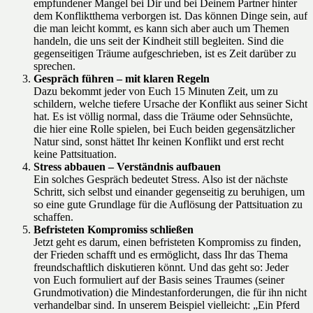
empfundener Mangel bei Dir und bei Deinem Partner hinter
dem Konfliktthema verborgen ist. Das können Dinge sein, auf
die man leicht kommt, es kann sich aber auch um Themen
handeln, die uns seit der Kindheit still begleiten. Sind die
gegenseitigen Träume aufgeschrieben, ist es Zeit darüber zu
sprechen.
Gespräch führen – mit klaren Regeln
Dazu bekommt jeder von Euch 15 Minuten Zeit, um zu
schildern, welche tiefere Ursache der Konflikt aus seiner Sicht
hat. Es ist völlig normal, dass die Träume oder Sehnsüchte,
die hier eine Rolle spielen, bei Euch beiden gegensätzlicher
Natur sind, sonst hättet Ihr keinen Konflikt und erst recht
keine Pattsituation.
Stress abbauen – Verständnis aufbauen
Ein solches Gespräch bedeutet Stress. Also ist der nächste
Schritt, sich selbst und einander gegenseitig zu beruhigen, um
so eine gute Grundlage für die Auflösung der Pattsituation zu
schaffen.
Befristeten Kompromiss schließen
Jetzt geht es darum, einen befristeten Kompromiss zu finden,
der Frieden schafft und es ermöglicht, dass Ihr das Thema
freundschaftlich diskutieren könnt. Und das geht so: Jeder
von Euch formuliert auf der Basis seines Traumes (seiner
Grundmotivation) die Mindestanforderungen, die für ihn nicht
verhandelbar sind. In unserem Beispiel vielleicht: „Ein Pferd