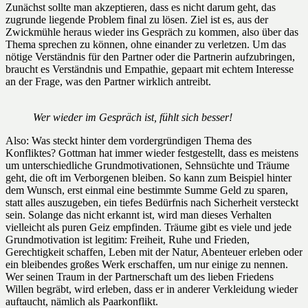
Zunächst sollte man akzeptieren, dass es nicht darum geht, das
zugrunde liegende Problem final zu lösen. Ziel ist es, aus der
Zwickmühle heraus wieder ins Gespräch zu kommen, also über das
Thema sprechen zu können, ohne einander zu verletzen. Um das
nötige Verständnis für den Partner oder die Partnerin aufzubringen,
braucht es Verständnis und Empathie, gepaart mit echtem Interesse
an der Frage, was den Partner wirklich antreibt.
Wer wieder im Gespräch ist, fühlt sich besser!
Also: Was steckt hinter dem vordergründigen Thema des
Konfliktes? Gottman hat immer wieder festgestellt, dass es meistens
um unterschiedliche Grundmotivationen, Sehnsüchte und Träume
geht, die oft im Verborgenen bleiben. So kann zum Beispiel hinter
dem Wunsch, erst einmal eine bestimmte Summe Geld zu sparen,
statt alles auszugeben, ein tiefes Bedürfnis nach Sicherheit versteckt
sein. Solange das nicht erkannt ist, wird man dieses Verhalten
vielleicht als puren Geiz empfinden. Träume gibt es viele und jede
Grundmotivation ist legitim: Freiheit, Ruhe und Frieden,
Gerechtigkeit schaffen, Leben mit der Natur, Abenteuer erleben oder
ein bleibendes großes Werk erschaffen, um nur einige zu nennen.
Wer seinen Traum in der Partnerschaft um des lieben Friedens
Willen begräbt, wird erleben, dass er in anderer Verkleidung wieder
auftaucht, nämlich als Paarkonflikt.